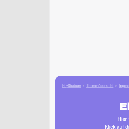
HeyStudium
Themenübersicht
Ingen
E
Hier
Klick auf 