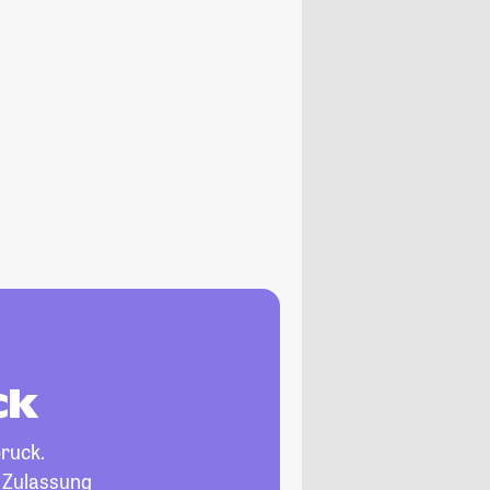
ck
ruck.
, Zulassung