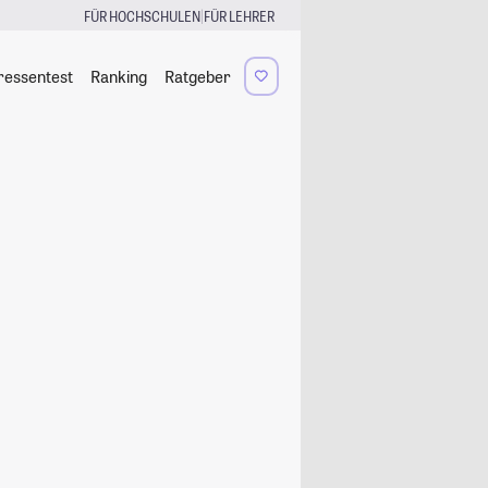
|
FÜR HOCHSCHULEN
FÜR LEHRER
ressentest
Ranking
Ratgeber