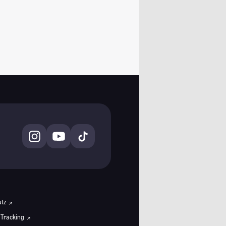
utz
 Tracking