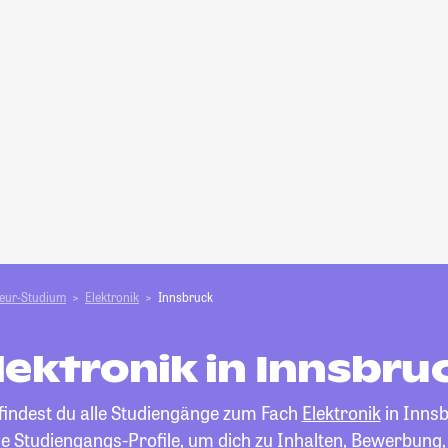
ieur-Studium
Elektronik
Innsbruck
lektronik in Innsbru
 findest du alle Studiengänge zum Fach
Elektronik
in Innsb
die Studiengangs-Profile, um dich zu Inhalten, Bewerbung