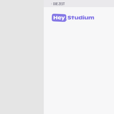
Zum
DIE ZEIT
Inhalt
springen