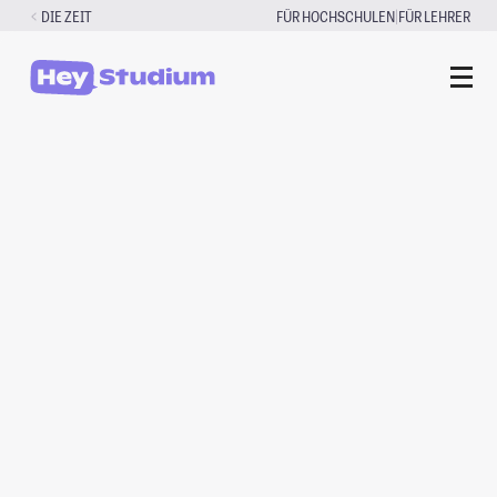
Zum
|
DIE ZEIT
FÜR HOCHSCHULEN
FÜR LEHRER
Inhalt
springen