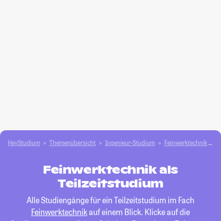
HeyStudium
Themenübersicht
Ingenieur-Studium
Feinwerktechnik
T
Feinwerktechnik als
Teilzeitstudium
Alle Studiengänge für ein Teilzeitstudium im Fach
Feinwerktechnik
auf einem Blick. Klicke auf die