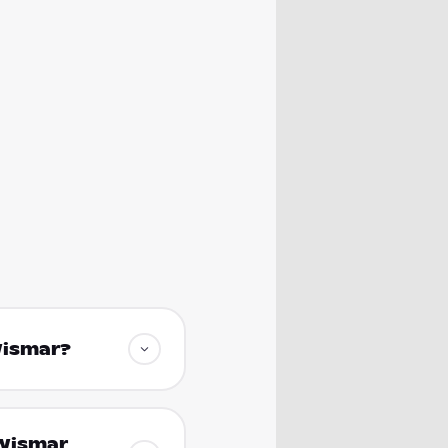
Wismar?
 Wismar