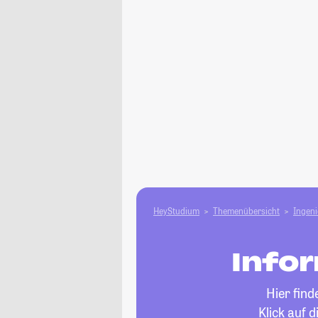
HeyStudium
Themenübersicht
Ingen
Infor
Hier fin
Klick auf 