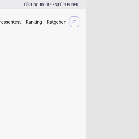
|
FÜR HOCHSCHULEN
FÜR LEHRER
ressentest
Ranking
Ratgeber