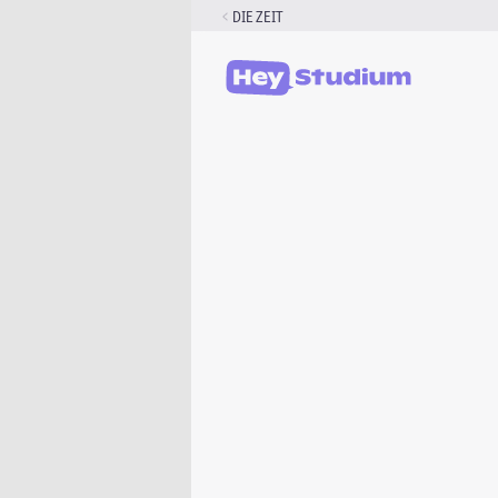
Zum
DIE ZEIT
Inhalt
springen