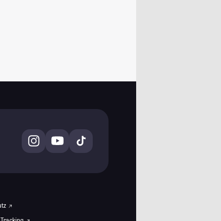
utz
 Tracking