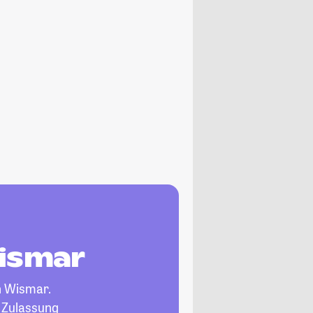
Wismar
n Wismar.
, Zulassung