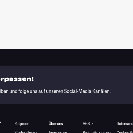
erpassen!
iben und folge uns auf unseren Social-Media Kanälen.
Ratgeber
Über uns
AGB
Datensch
Studienthemen
Impressum
Rechte & Lizenzen
Cookies &