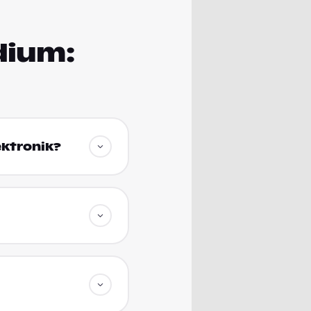
dium:
ektronik?