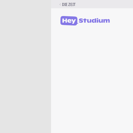
Zum
DIE ZEIT
Inhalt
springen