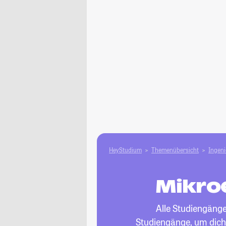
HeyStudium
Themenübersicht
Ingen
Mikro
Alle Studiengänge
Studiengänge, um dich