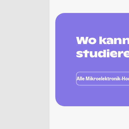
Wo kann
studier
Alle Mikroelektronik-Ho