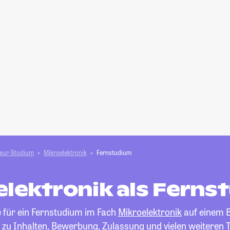
ieur-Studium
Mikroelektronik
Fernstudium
elektronik als Ferns
 für ein Fernstudium im Fach
Mikroelektronik
auf einem Bl
 zu Inhalten, Bewerbung, Zulassung und vielen weiteren 