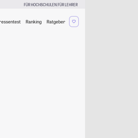
|
FÜR HOCHSCHULEN
FÜR LEHRER
ressentest
Ranking
Ratgeber