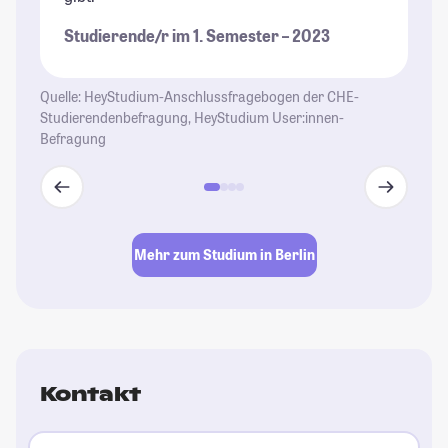
di
Studierende/r im 1. Semester – 2023
wi
be
ga
Quelle: HeyStudium-Anschlussfragebogen der CHE-
al
Studierendenbefragung, HeyStudium User:innen-
Befragung
Un
St
se
En
Gl
Mehr zum Studium in Berlin
Le
St
Kontakt