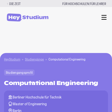
Zum
|
DIE ZEIT
FÜR HOCHSCHULEN
FÜR LEHRER
Inhalt
springen
HeyStudium
Studiengänge
Computational Engineering
Studiengangsprofil
Computational Engineering
Berliner Hochschule für Technik
Master of Engineering
Berlin