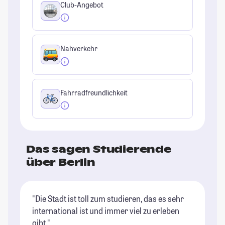
Club-Angebot
Nahverkehr
Fahrradfreundlichkeit
Das sagen Studierende
über Berlin
"Die Stadt ist toll zum studieren, das es sehr
"B
international ist und immer viel zu erleben
ri
gibt."
Un