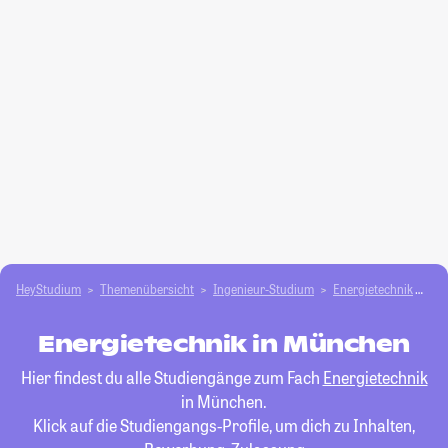
HeyStudium
Themenübersicht
Ingenieur-Studium
Energietechnik
Mü
Energietechnik in München
Hier findest du alle Studiengänge zum Fach
Energietechnik
in München.
Klick auf die Studiengangs-Profile, um dich zu Inhalten,