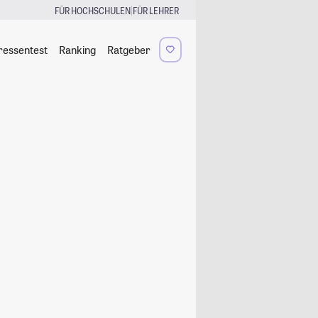
|
FÜR HOCHSCHULEN
FÜR LEHRER
ressentest
Ranking
Ratgeber