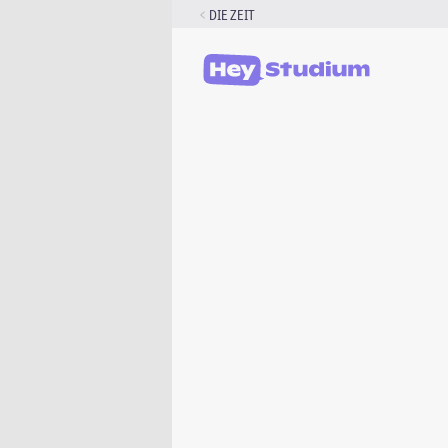
Zum
DIE ZEIT
Inhalt
springen