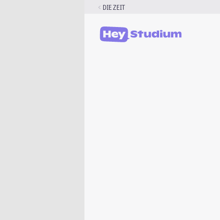
Zum
DIE ZEIT
Inhalt
springen