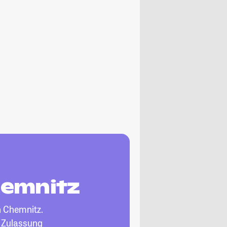
hemnitz
n Chemnitz.
, Zulassung