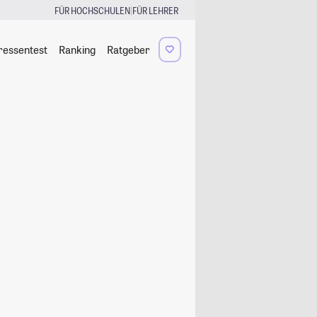
|
FÜR HOCHSCHULEN
FÜR LEHRER
ressentest
Ranking
Ratgeber