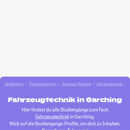
HeyStudium
Themenübersicht
Ingenieur-Studium
Fahrzeugtechnik
G
Fahrzeugtechnik in Garching
Hier findest du alle Studiengänge zum Fach
Fahrzeugtechnik
in Garching.
Klick auf die Studiengangs-Profile, um dich zu Inhalten,