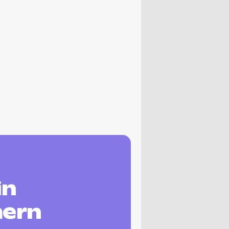
in
ern