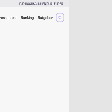
|
FÜR HOCHSCHULEN
FÜR LEHRER
ressentest
Ranking
Ratgeber