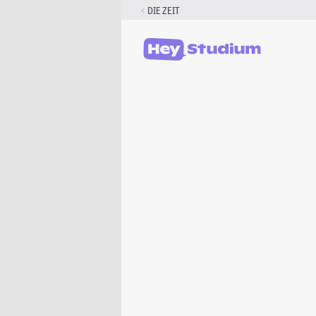
Zum
DIE ZEIT
Inhalt
springen