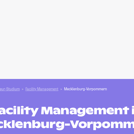
ieur-Studium
Facility Management
Mecklenburg-Vorpommern
acility Management 
cklenburg-Vorpomm