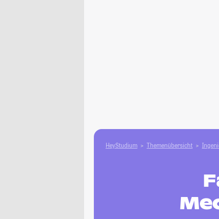
HeyStudium
Themenübersicht
Ingen
F
Me