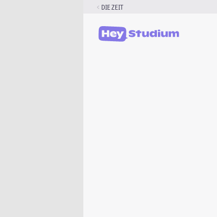
Zum
DIE ZEIT
Inhalt
springen