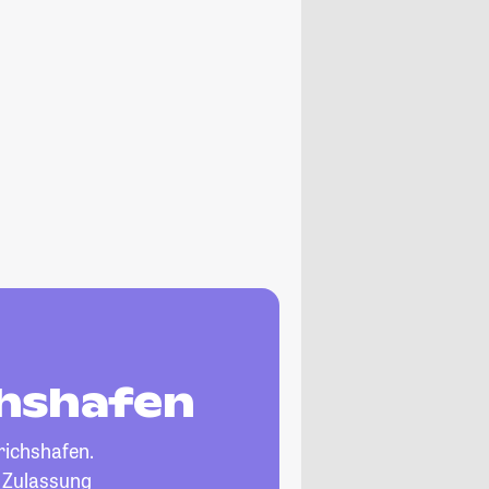
chshafen
richshafen.
, Zulassung