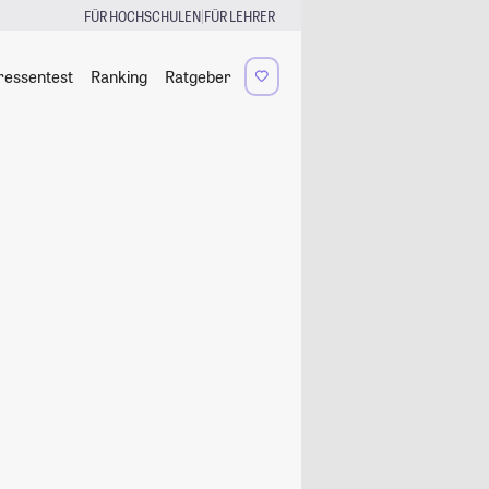
|
FÜR HOCHSCHULEN
FÜR LEHRER
ressentest
Ranking
Ratgeber