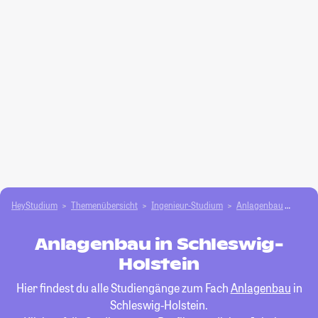
HeyStudium
Themenübersicht
Ingenieur-Studium
Anlagenbau
Schle
Anlagenbau in Schleswig-
Holstein
Hier findest du alle Studiengänge zum Fach
Anlagenbau
in
Schleswig-Holstein.