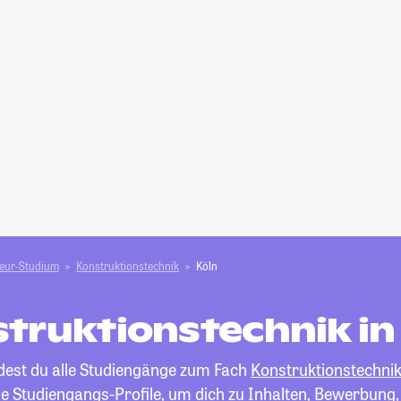
ieur-Studium
Konstruktionstechnik
Köln
truktionstechnik in
ndest du alle Studiengänge zum Fach
Konstruktionstechni
die Studiengangs-Profile, um dich zu Inhalten, Bewerbung