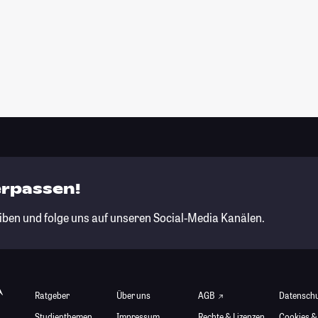
erpassen!
iben und folge uns auf unseren Social-Media Kanälen.
Ratgeber
Über uns
AGB
Datensch
Studienthemen
Impressum
Rechte & Lizenzen
Cookies &