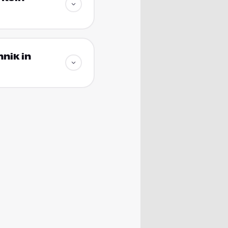
nik in