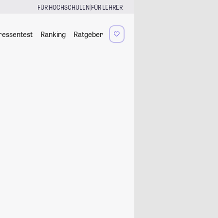
|
FÜR HOCHSCHULEN
FÜR LEHRER
ressentest
Ranking
Ratgeber