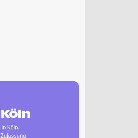
 Köln
k
in Köln.
, Zulassung