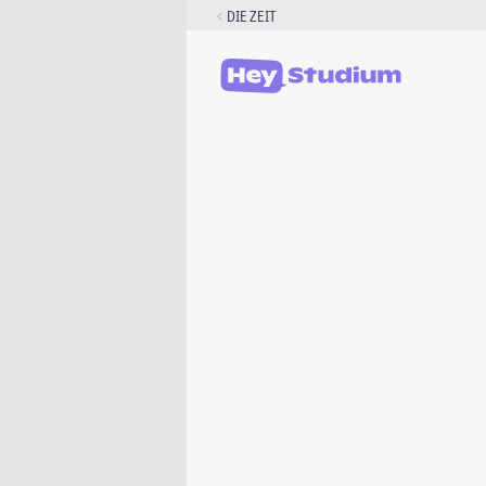
Zum
DIE ZEIT
Inhalt
springen