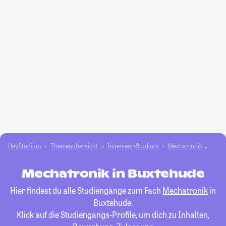
HeyStudium
Themenübersicht
Ingenieur-Studium
Mechatronik
Buxt
Mechatronik in Buxtehude
Hier findest du alle Studiengänge zum Fach
Mechatronik
in
Buxtehude.
Klick auf die Studiengangs-Profile, um dich zu Inhalten,