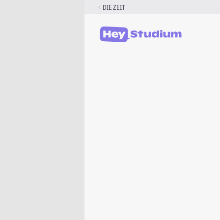
Zum
DIE ZEIT
Inhalt
springen