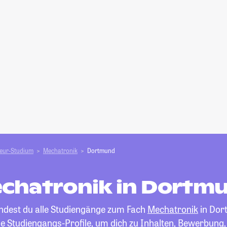
ieur-Studium
Mechatronik
Dortmund
chatronik in Dortm
indest du alle Studiengänge zum Fach
Mechatronik
in Dor
die Studiengangs-Profile, um dich zu Inhalten, Bewerbung