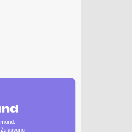
und
tmund.
, Zulassung