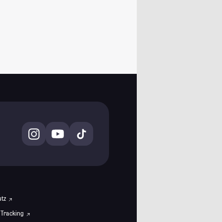
utz
 Tracking