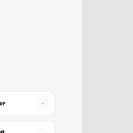
d?
nd