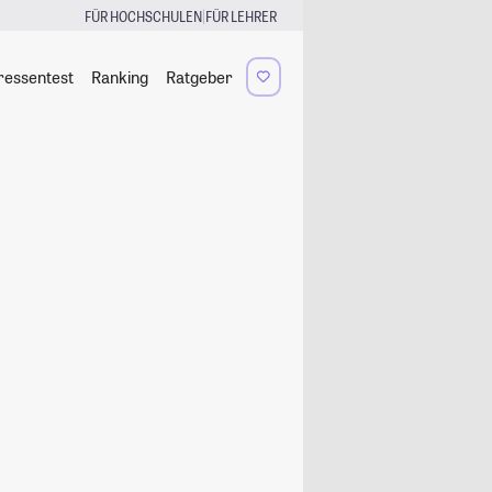
|
FÜR HOCHSCHULEN
FÜR LEHRER
ressentest
Ranking
Ratgeber