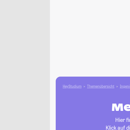
HeyStudium
Themenübersicht
Ingen
Me
Hier f
Klick auf 