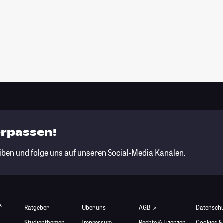
erpassen!
iben und folge uns auf unseren Social-Media Kanälen.
Ratgeber
Über uns
AGB
Datensch
Studienthemen
Impressum
Rechte & Lizenzen
Cookies &