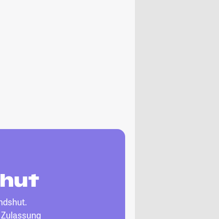
shut
ndshut.
, Zulassung