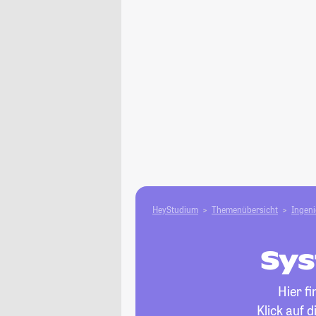
HeyStudium
Themenübersicht
Ingen
Sys
Hier f
Klick auf 