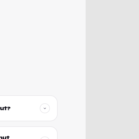
hut?
hut