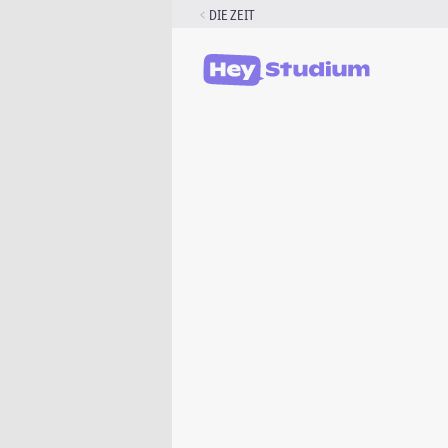
Zum
DIE ZEIT
Inhalt
springen