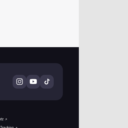
utz
 Tracking