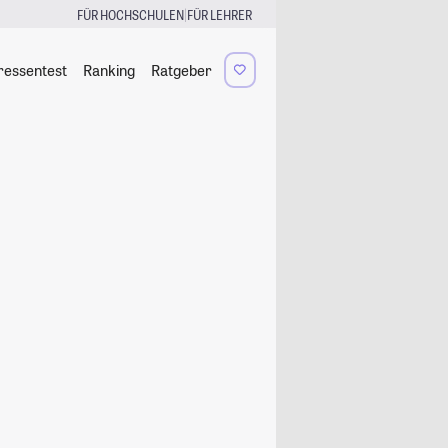
|
FÜR HOCHSCHULEN
FÜR LEHRER
ressentest
Ranking
Ratgeber