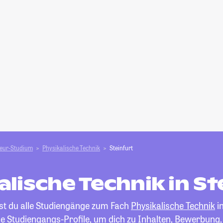
ieur-Studium
Physikalische Technik
Steinfurt
alische Technik in St
est du alle Studiengänge zum Fach
Physikalische Technik
in
die Studiengangs-Profile, um dich zu Inhalten, Bewerbung