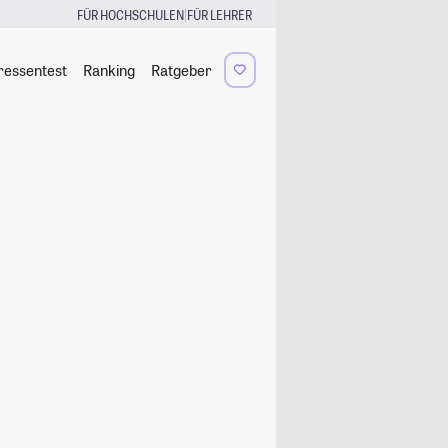
|
FÜR HOCHSCHULEN
FÜR LEHRER
ressentest
Ranking
Ratgeber