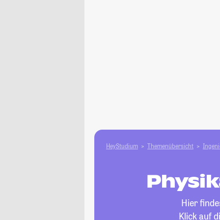
HeyStudium
Themenübersicht
Ingen
Physik
Hier find
Klick auf 