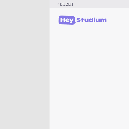
Zum
DIE ZEIT
Inhalt
springen