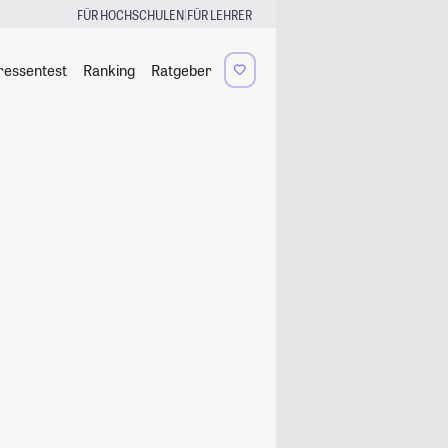
|
FÜR HOCHSCHULEN
FÜR LEHRER
ressentest
Ranking
Ratgeber