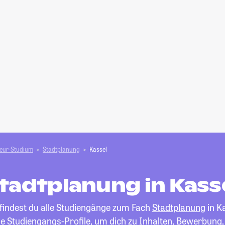
ieur-Studium
Stadtplanung
Kassel
tadtplanung in Kass
 findest du alle Studiengänge zum Fach
Stadtplanung
in Ka
die Studiengangs-Profile, um dich zu Inhalten, Bewerbung