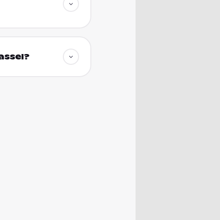
assel?