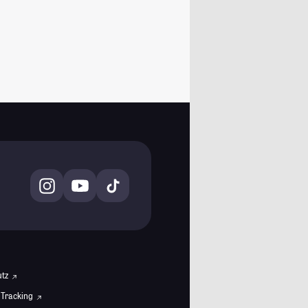
utz
 Tracking