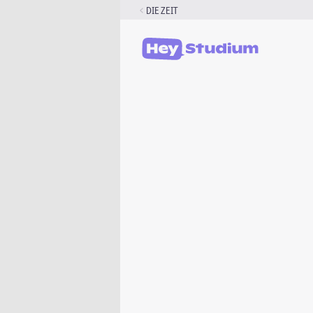
Zum
DIE ZEIT
Inhalt
springen