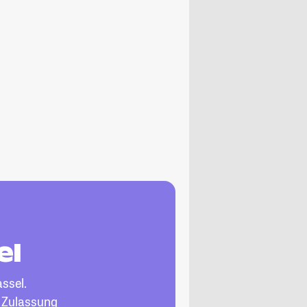
el
ssel.
, Zulassung