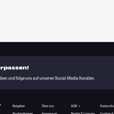
erpassen!
iben und folge uns auf unseren Social-Media Kanälen.
Ratgeber
Über uns
AGB
Datensch
Studienthemen
Impressum
Rechte & Lizenzen
Cookies &