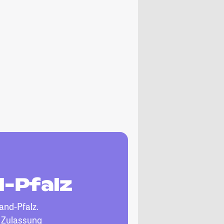
d-Pfalz
and-Pfalz.
, Zulassung