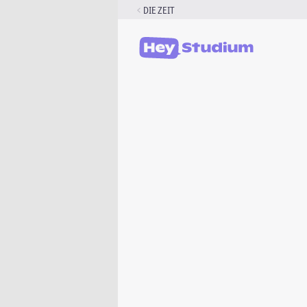
Zum
DIE ZEIT
Inhalt
springen