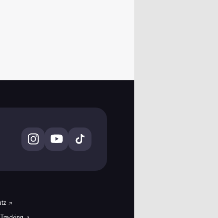
utz
 Tracking