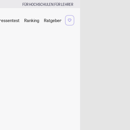
|
FÜR HOCHSCHULEN
FÜR LEHRER
ressentest
Ranking
Ratgeber