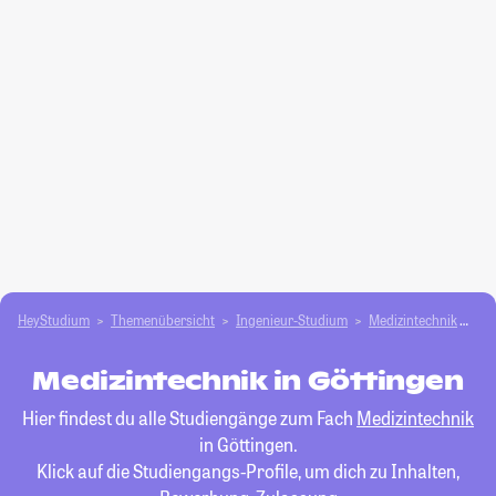
HeyStudium
Themenübersicht
Ingenieur-Studium
Medizintechnik
Gö
Medizintechnik in Göttingen
Hier findest du alle Studiengänge zum Fach
Medizintechnik
in Göttingen.
Klick auf die Studiengangs-Profile, um dich zu Inhalten,