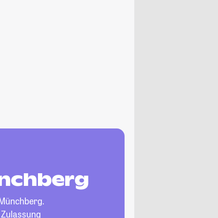
ünchberg
 Münchberg.
, Zulassung