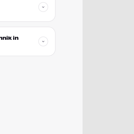
nik in