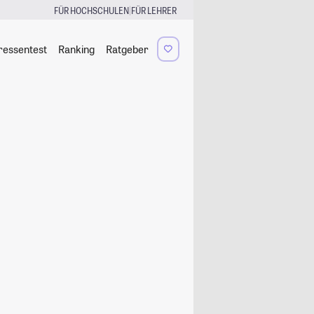
|
FÜR HOCHSCHULEN
FÜR LEHRER
ressentest
Ranking
Ratgeber