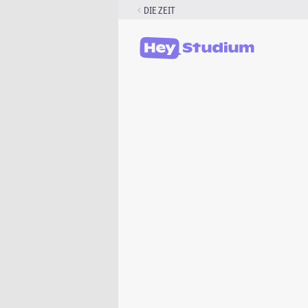
Zum
DIE ZEIT
Inhalt
springen