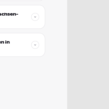
achsen-
n in