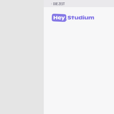
Zum
DIE ZEIT
Inhalt
springen