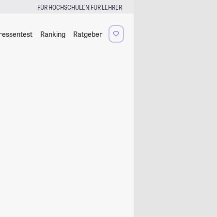
|
FÜR HOCHSCHULEN
FÜR LEHRER
ressentest
Ranking
Ratgeber