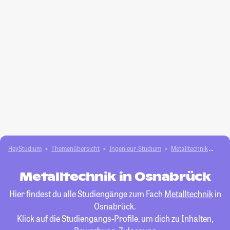
HeyStudium
Themenübersicht
Ingenieur-Studium
Metalltechnik
Osn
Metalltechnik in Osnabrück
Hier findest du alle Studiengänge zum Fach
Metalltechnik
in
Osnabrück.
Klick auf die Studiengangs-Profile, um dich zu Inhalten,