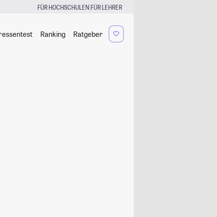
|
FÜR HOCHSCHULEN
FÜR LEHRER
ressentest
Ranking
Ratgeber