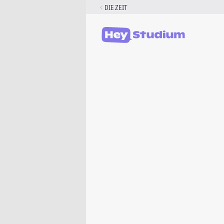
Zum
DIE ZEIT
Inhalt
springen