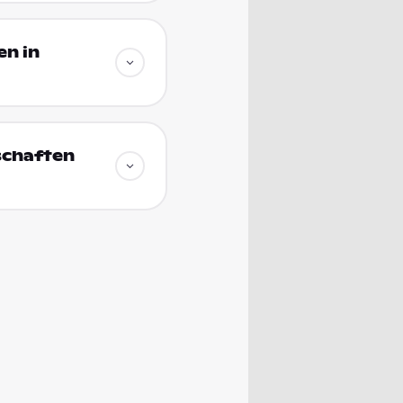
en in
schaften