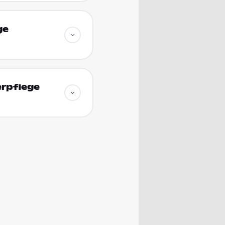
ge
erpflege