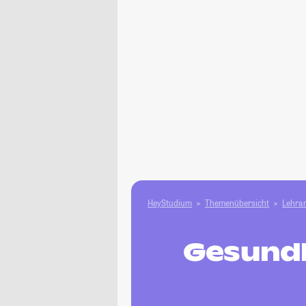
HeyStudium
Themenübersicht
Lehram
Gesundh