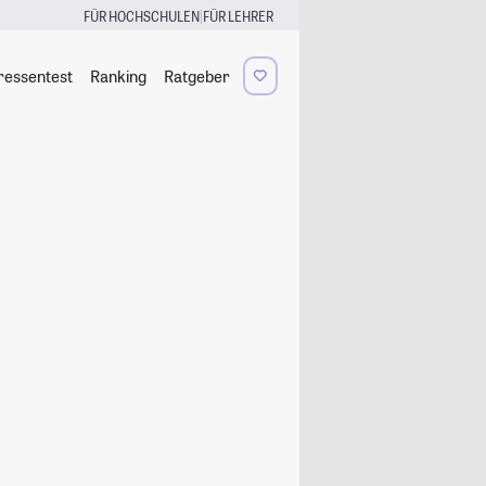
|
FÜR HOCHSCHULEN
FÜR LEHRER
ressentest
Ranking
Ratgeber