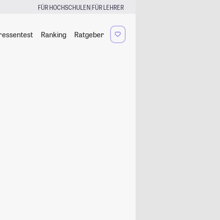
|
FÜR HOCHSCHULEN
FÜR LEHRER
ressentest
Ranking
Ratgeber