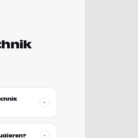
chnik
echnik
udieren?