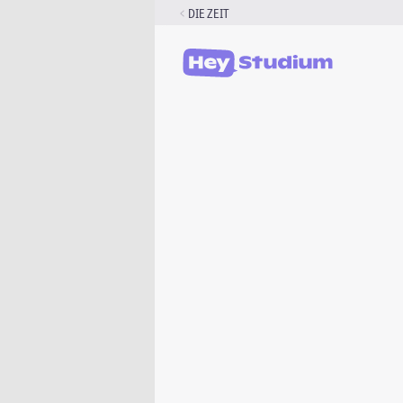
Zum
DIE ZEIT
Inhalt
springen