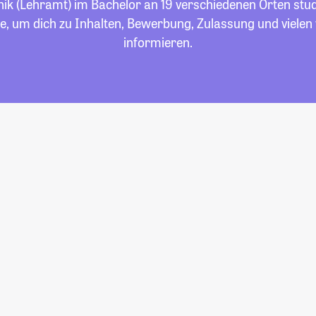
k (Lehramt) im Bachelor an 19 verschiedenen Orten studi
e, um dich zu Inhalten, Bewerbung, Zulassung und viele
informieren.