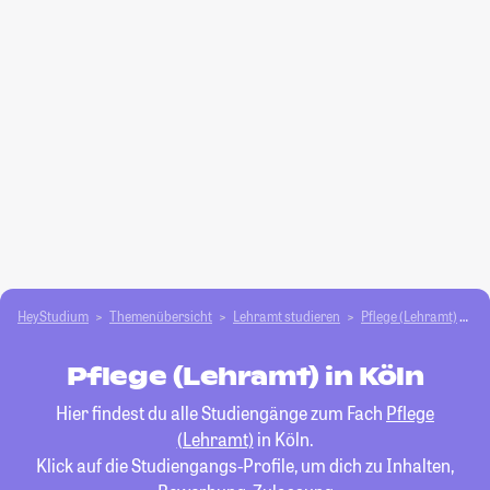
HeyStudium
Themenübersicht
Lehramt studieren
Pflege (Lehramt)
K
Pflege (Lehramt) in Köln
Hier findest du alle Studiengänge zum Fach
Pflege
(Lehramt)
in Köln.
Klick auf die Studiengangs-Profile, um dich zu Inhalten,