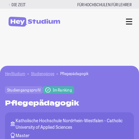
Zum
|
DIE ZEIT
FÜR HOCHSCHULEN
FÜR LEHRER
Inhalt
springen
HeyStudium
Studiengänge
Pflegepädagogik
Studiengangsprofil
Im Ranking
Pflegepädagogik
Katholische Hochschule Nordrhein-Westfalen - Catholic
University of Applied Sciences
Master