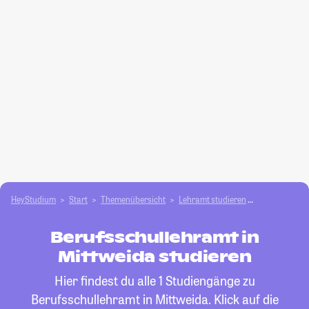
HeyStudium
Start
Themenübersicht
Lehramt studieren
Berufsschull
Berufsschullehramt in
Mittweida studieren
Hier findest du alle 1 Studiengänge zu
Berufsschullehramt in Mittweida. Klick auf die