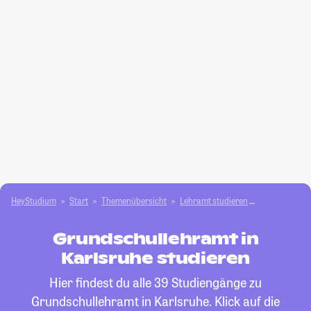
HeyStudium
Start
Themenübersicht
Lehramt studieren
Grundschull
Grundschullehramt in
Karlsruhe studieren
Hier findest du alle 39 Studiengänge zu
Grundschullehramt in Karlsruhe. Klick auf die