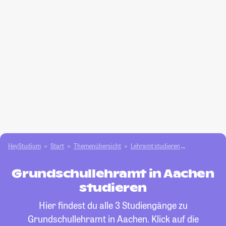
HeyStudium
Start
Themenübersicht
Lehramt studieren
Grundschull
Grundschullehramt in Aachen
studieren
Hier findest du alle 3 Studiengänge zu
Grundschullehramt in Aachen. Klick auf die