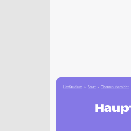
HeyStudium
Start
Themenübersicht
Haup