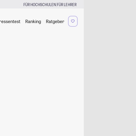
|
FÜR HOCHSCHULEN
FÜR LEHRER
ressentest
Ranking
Ratgeber