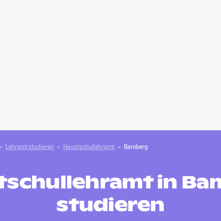
Lehramt studieren
Hauptschullehramt
Bamberg
tschullehramt in Ba
studieren