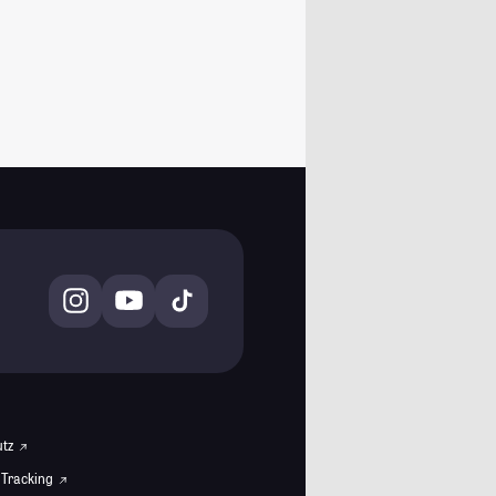
utz
 Tracking