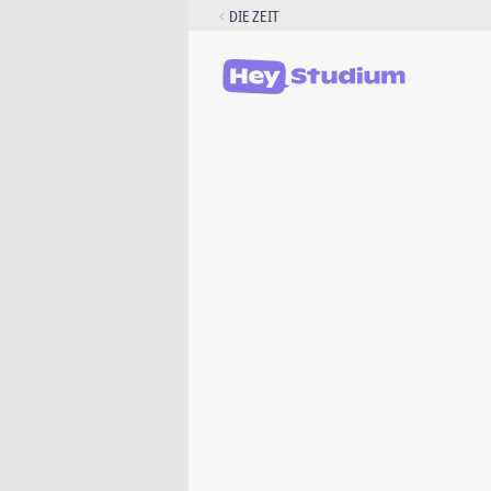
Zum
DIE ZEIT
Inhalt
springen