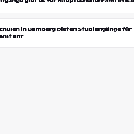
engänge gibt es für Hauptschullehramt in B
schulen in Bamberg bieten Studiengänge für
amt an?