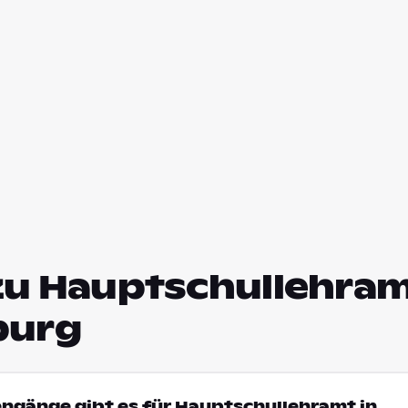
zu Hauptschullehram
burg
engänge gibt es für Hauptschullehramt in