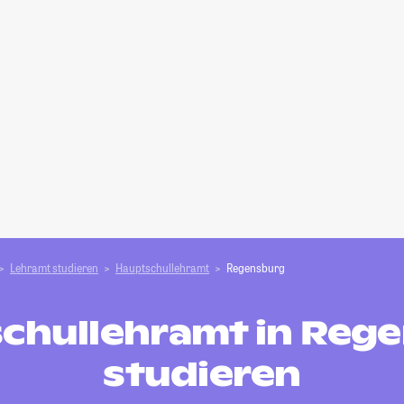
Lehramt studieren
Hauptschullehramt
Regensburg
chullehramt in Reg
studieren