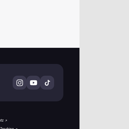
utz
 Tracking