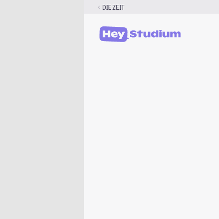
Zum
DIE ZEIT
Inhalt
springen