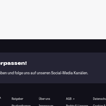
erpassen!
iben und folge uns auf unseren Social-Media Kanälen.
Ratgeber
Über uns
AGB
Datensch
Studienthemen
Impressum
Rechte & Lizenzen
Cookies &