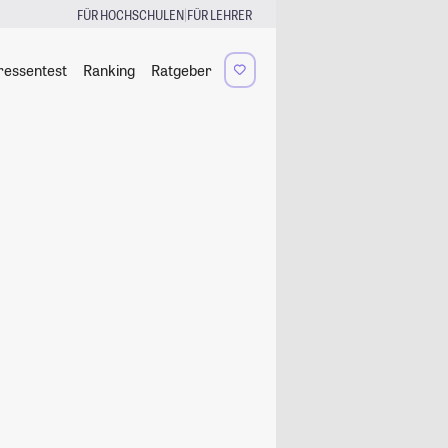
|
FÜR HOCHSCHULEN
FÜR LEHRER
ressentest
Ranking
Ratgeber