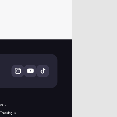
utz
 Tracking