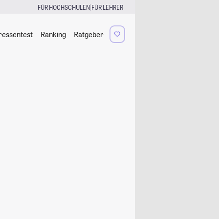
|
FÜR HOCHSCHULEN
FÜR LEHRER
ressentest
Ranking
Ratgeber