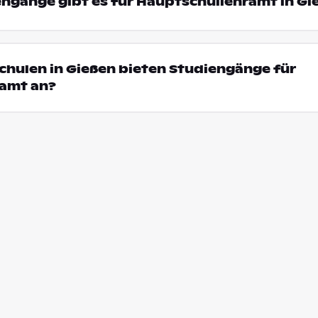
engänge gibt es für Hauptschullehramt in Gi
chulen in Gießen bieten Studiengänge für
amt an?