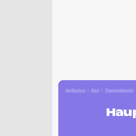
HeyStudium
Start
Themenübersicht
Haup