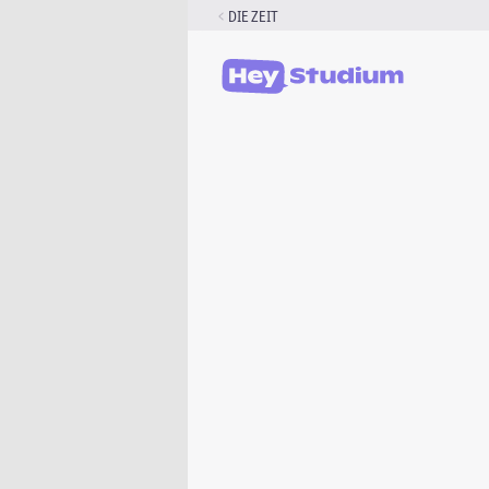
Zum
DIE ZEIT
Inhalt
springen