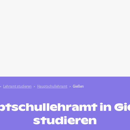
Lehramt studieren
Hauptschullehramt
Gießen
tschullehramt in G
studieren