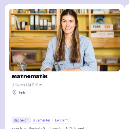
Mathematik
Universität Erfurt
Erfurt
Bachelor
6 Semester
Lehramt
Zwei-Fach-Bachelor
Studium ohne NC
Lehramt