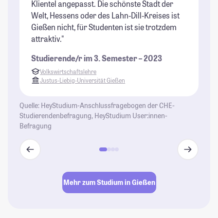
Klientel angepasst. Die schönste Stadt der
wi
Welt, Hessens oder des Lahn-Dill-Kreises ist
St
Gießen nicht, für Studenten ist sie trotzdem
attraktiv."
Studierende/r im 3. Semester – 2023
Volkswirtschaftslehre
Justus-Liebig-Universität Gießen
Quelle: HeyStudium-Anschlussfragebogen der CHE-
Studierendenbefragung, HeyStudium User:innen-
Befragung
Mehr zum Studium in Gießen