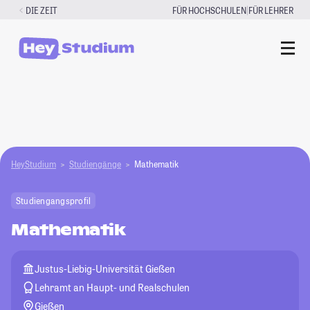
Zum
|
DIE ZEIT
FÜR HOCHSCHULEN
FÜR LEHRER
Inhalt
springen
HeyStudium
Studiengänge
Mathematik
Studiengangsprofil
Mathematik
Justus-Liebig-Universität Gießen
Lehramt an Haupt- und Realschulen
Gießen