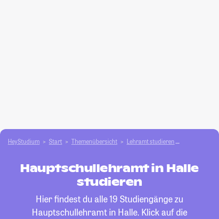
HeyStudium
Start
Themenübersicht
Lehramt studieren
Hauptschull
Hauptschullehramt in Halle
studieren
Hier findest du alle 19 Studiengänge zu
Hauptschullehramt in Halle. Klick auf die