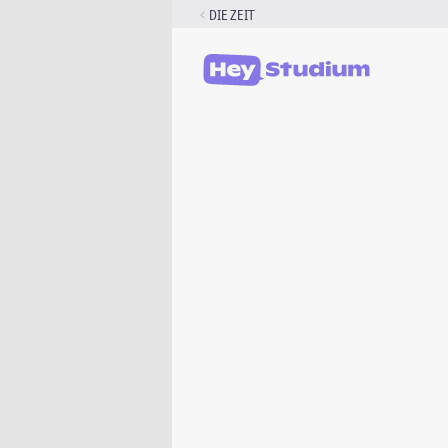
Zum
DIE ZEIT
Inhalt
springen