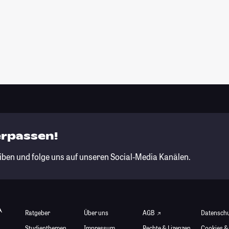
erpassen!
iben und folge uns auf unseren Social-Media Kanälen.
Ratgeber
Über uns
AGB
Datensch
Studienthemen
Impressum
Rechte & Lizenzen
Cookies &