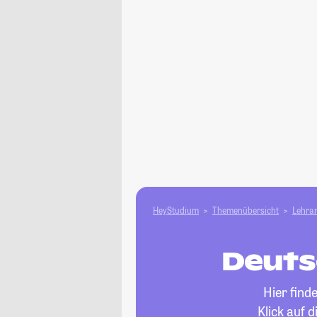
HeyStudium
Themenübersicht
Lehram
Deuts
Hier find
Klick auf 