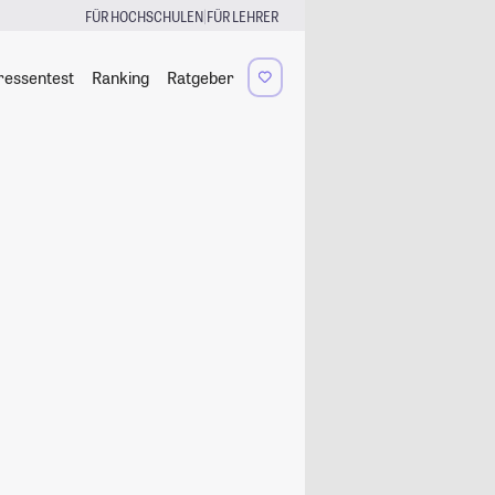
|
FÜR HOCHSCHULEN
FÜR LEHRER
ressentest
Ranking
Ratgeber