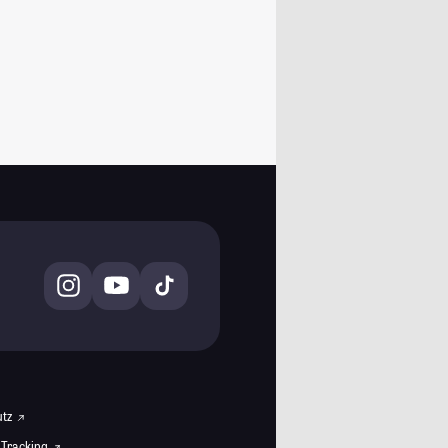
utz
 Tracking