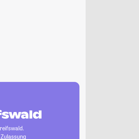
fswald
reifswald.
, Zulassung