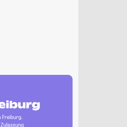
reiburg
n Freiburg.
, Zulassung