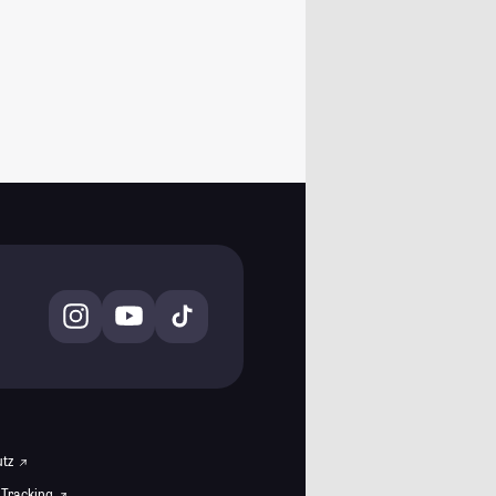
utz
 Tracking