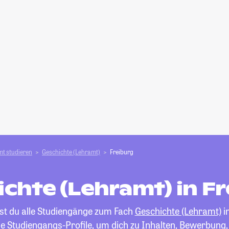
t studieren
Geschichte (Lehramt)
Freiburg
chte (Lehramt) in F
est du alle Studiengänge zum Fach
Geschichte (Lehramt)
i
die Studiengangs-Profile, um dich zu Inhalten, Bewerbung