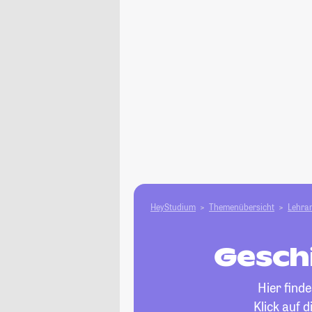
HeyStudium
Themenübersicht
Lehram
Geschi
Hier find
Klick auf 