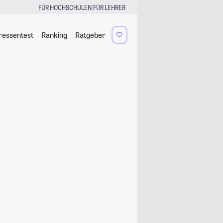
|
FÜR HOCHSCHULEN
FÜR LEHRER
ressentest
Ranking
Ratgeber