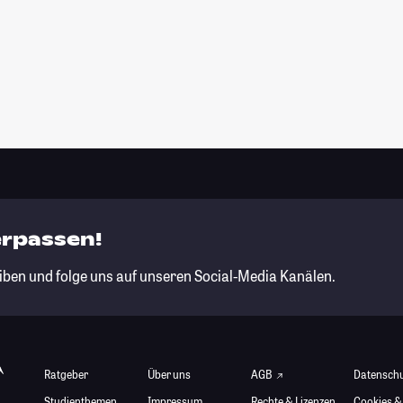
erpassen!
iben und folge uns auf unseren Social-Media Kanälen.
Ratgeber
Über uns
AGB
Datensch
Studienthemen
Impressum
Rechte & Lizenzen
Cookies &