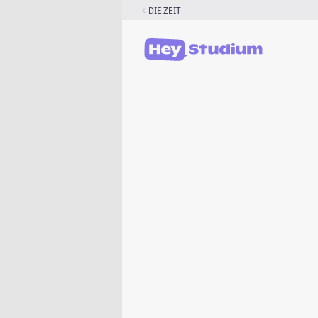
Zum
DIE ZEIT
Inhalt
springen