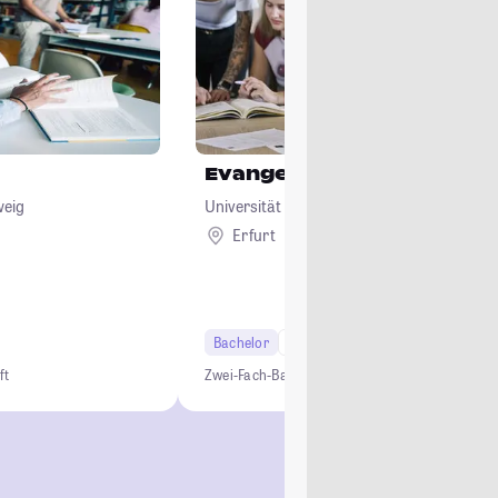
Evangelische Religion
weig
Universität Erfurt
Erfurt
Remote
Bachelor
6 Semester
Lehramt
ft
Zwei-Fach-Bachelor
Lehramt
Studium ohne NC