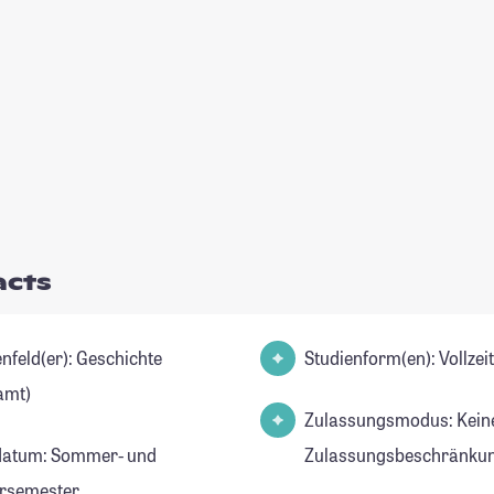
acts
d(er): Geschichte
Studienform(en): Vollze
amt)
Zulassungsmodus: Kein
datum: Sommer- und
Zulassungsbeschränkun
rsemester