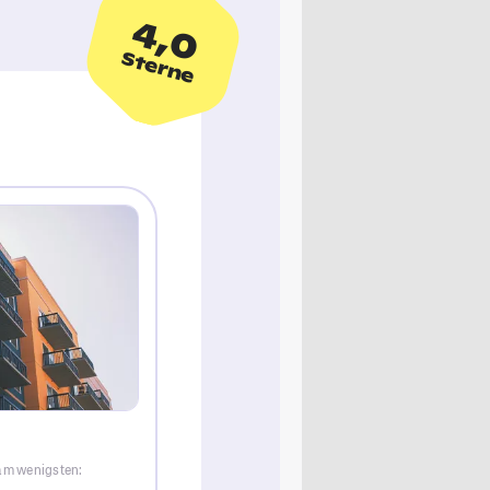
4,0
Sterne
 am wenigsten: