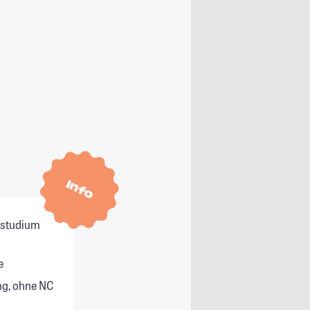
Info
itstudium
e
g, ohne NC