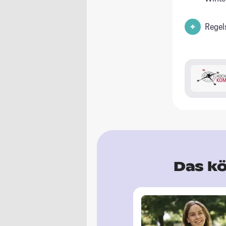
Regel
Das kö