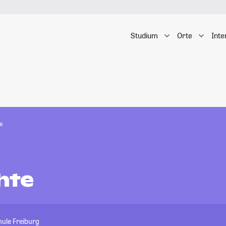
Studium
Orte
Inte
e
hte
ule Freiburg