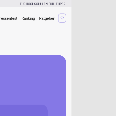
|
FÜR HOCHSCHULEN
FÜR LEHRER
ressentest
Ranking
Ratgeber