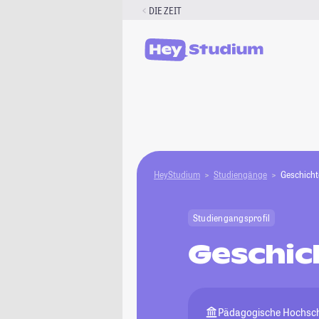
Zum
DIE ZEIT
Inhalt
springen
HeyStudium
Studiengänge
Geschicht
Studiengangsprofil
Geschic
Pädagogische Hochsch