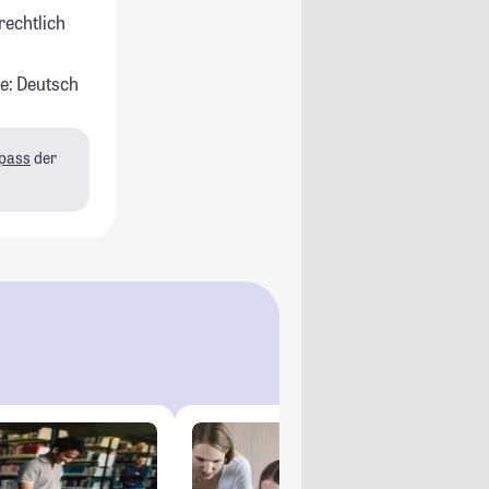
rechtlich
e: Deutsch
pass
der