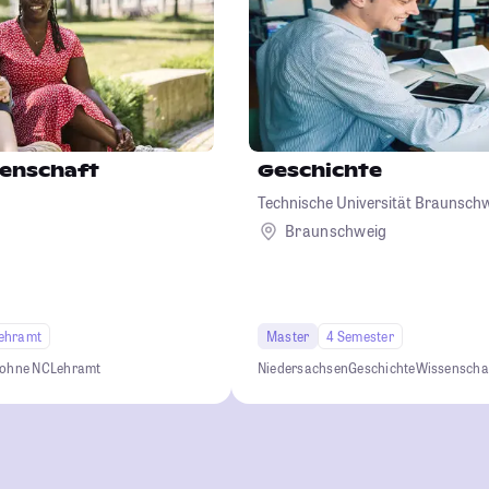
enschaft
Geschichte
Technische Universität Braunsch
Braunschweig
ehramt
Master
4 Semester
 ohne NC
Lehramt
Niedersachsen
Geschichte
Wissenscha