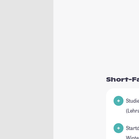
Short-F
Studienfel
(Lehr
Start
Winte