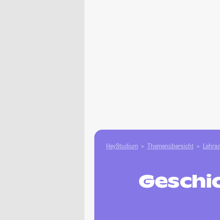
HeyStudium
Themenübersicht
Lehram
Geschic