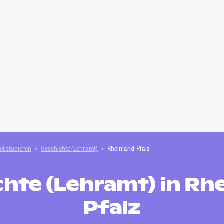
t studieren
Geschichte (Lehramt)
Rheinland-Pfalz
hte (Lehramt) in Rh
Pfalz