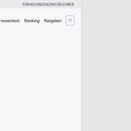
|
FÜR HOCHSCHULEN
FÜR LEHRER
ressentest
Ranking
Ratgeber