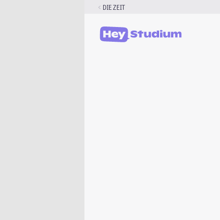
Zum
DIE ZEIT
Inhalt
springen