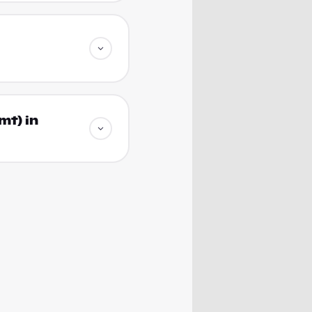
mt) in