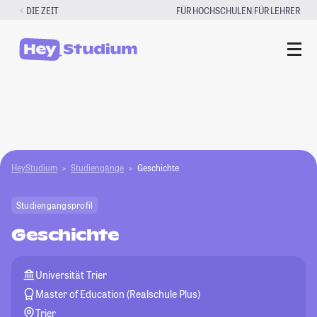
Zum
|
DIE ZEIT
FÜR HOCHSCHULEN
FÜR LEHRER
Inhalt
springen
HeyStudium
Studiengänge
Geschichte
Studiengangsprofil
Geschichte
Universität Trier
Master of Education (Realschule Plus)
Trier