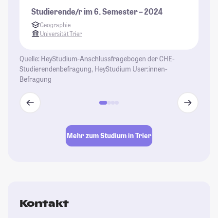
Studierende/r im 6. Semester – 2024
St
Geographie
Universität Trier
Quelle: HeyStudium-Anschlussfragebogen der CHE-
Studierendenbefragung, HeyStudium User:innen-
Befragung
Mehr zum Studium in Trier
Kontakt