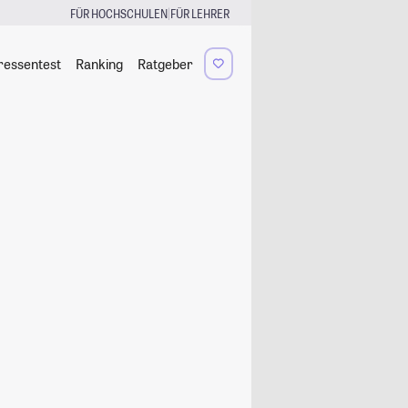
|
FÜR HOCHSCHULEN
FÜR LEHRER
ressentest
Ranking
Ratgeber