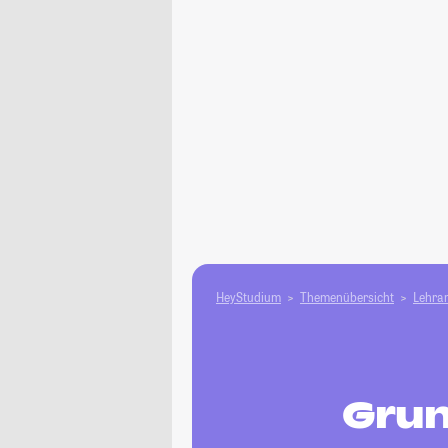
HeyStudium
Themenübersicht
Lehram
Grun