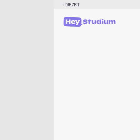
Zum
DIE ZEIT
Inhalt
springen