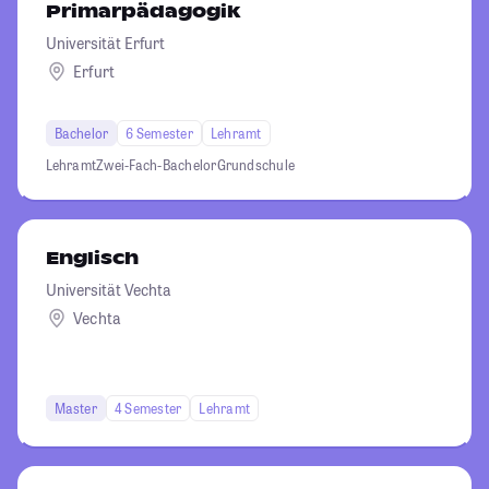
Primarpädagogik
Universität Erfurt
Erfurt
Bachelor
6 Semester
Lehramt
Lehramt
Zwei-Fach-Bachelor
Grundschule
Englisch
Universität Vechta
Vechta
Master
4 Semester
Lehramt