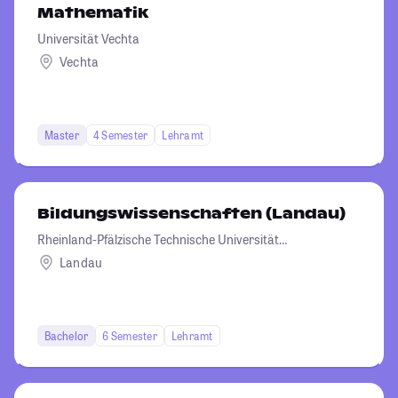
Mathematik
Universität Vechta
Vechta
Master
4 Semester
Lehramt
Bildungswissenschaften (Landau)
Rheinland-Pfälzische Technische Universität
Kaiserslautern-Landau
Landau
Bachelor
6 Semester
Lehramt