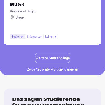
Musik
Universität Siegen
Siegen
Bachelor
6 Semester
Lehramt
Weitere Studiengänge
Zeige
428
weitere Studiengänge an
Das sagen Studierende