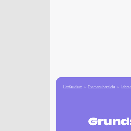
HeyStudium
Themenübersicht
Lehram
Grund