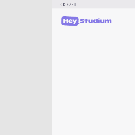
Zum
DIE ZEIT
Inhalt
springen