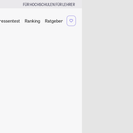
|
FÜR HOCHSCHULEN
FÜR LEHRER
ressentest
Ranking
Ratgeber