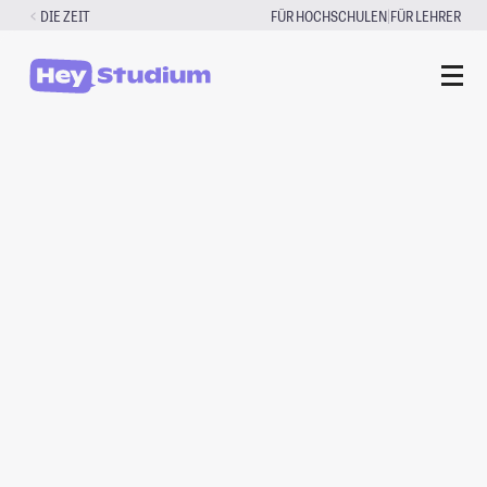
Zum
|
DIE ZEIT
FÜR HOCHSCHULEN
FÜR LEHRER
Inhalt
springen