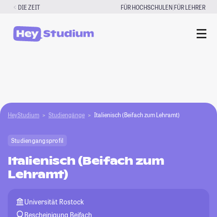
Zum
|
DIE ZEIT
FÜR HOCHSCHULEN
FÜR LEHRER
Inhalt
springen
HeyStudium
Studiengänge
Italienisch (Beifach zum Lehramt)
Studiengangsprofil
Italienisch (Beifach zum
Lehramt)
Universität Rostock
Bescheinigung Beifach