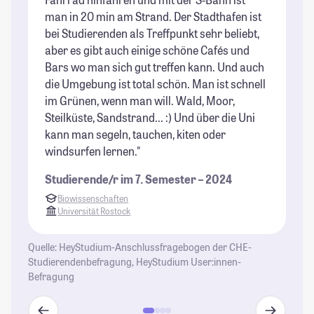
man in 20 min am Strand. Der Stadthafen ist
üb
bei Studierenden als Treffpunkt sehr beliebt,
gr
aber es gibt auch einige schöne Cafés und
An
Bars wo man sich gut treffen kann. Und auch
St
die Umgebung ist total schön. Man ist schnell
im Grünen, wenn man will. Wald, Moor,
Steilküste, Sandstrand... :) Und über die Uni
kann man segeln, tauchen, kiten oder
windsurfen lernen."
Studierende/r im 7. Semester – 2024
Biowissenschaften
Universität Rostock
Quelle: HeyStudium-Anschlussfragebogen der CHE-
Studierendenbefragung, HeyStudium User:innen-
Befragung