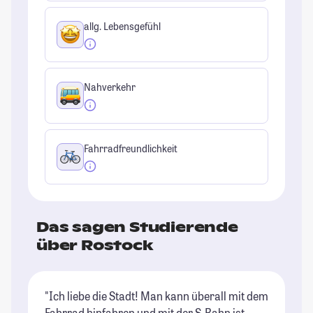
allg. Lebensgefühl
Nahverkehr
Fahrradfreundlichkeit
Das sagen Studierende
über Rostock
"Ich liebe die Stadt! Man kann überall mit dem
"R
Fahrrad hinfahren und mit der S-Bahn ist
br