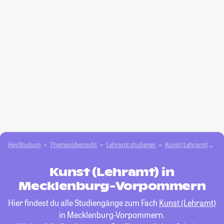
HeyStudium
Themenübersicht
Lehramt studieren
Kunst (Lehramt)
M
Kunst (Lehramt) in
Mecklenburg-Vorpommern
Hier findest du alle Studiengänge zum Fach
Kunst (Lehramt)
in Mecklenburg-Vorpommern.