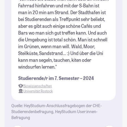
Fahrrad hinfahren und mit der S-Bahn ist
en
man in 20 min am Strand. Der Stadthafen ist
ru
bei Studierenden als Treffpunkt sehr beliebt,
un
aber es gibt auch einige schöne Cafés und
en
Bars wo man sich gut treffen kann. Und auch
im
die Umgebung ist total schön. Man ist schnell
od
im Grünen, wenn man will. Wald, Moor,
we
Steilküste, Sandstrand... :) Und über die Uni
St
kann man segeln, tauchen, kiten oder
windsurfen lernen."
Studierende/r im 7. Semester – 2024
Biowissenschaften
Universität Rostock
Quelle: HeyStudium-Anschlussfragebogen der CHE-
Studierendenbefragung, HeyStudium User:innen-
Befragung