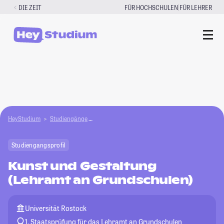
Zum
|
DIE ZEIT
FÜR HOCHSCHULEN
FÜR LEHRER
Inhalt
springen
HeyStudium
Studiengänge
Kunst und Gestaltung (Lehramt an Grundschule
Studiengangsprofil
Kunst und Gestaltung
(Lehramt an Grundschulen)
Universität Rostock
1. Staatsprüfung für das Lehramt an Grundschulen