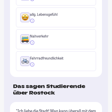
allg. Lebensgefühl
Nahverkehr
Fahrradfreundlichkeit
Das sagen Studierende
über Rostock
"Ich liebe die Stadt! Man kann überall mit dem
"D