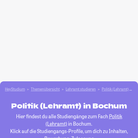
HeyStudium
Themenübersicht
Lehramt studieren
Politik (Lehramt)
B
Politik (Lehramt) in Bochum
Hier findest du alle Studiengänge zum Fach
Politik
(Lehramt)
in Bochum.
Klick auf die Studiengangs-Profile, um dich zu Inhalten,